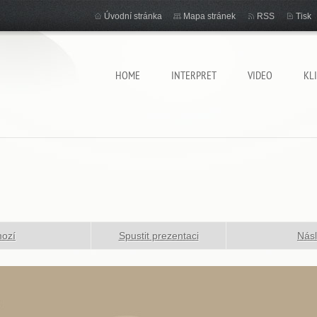
Úvodní stránka
Mapa stránek
RSS
Tisk
HOME
INTERPRET
VIDEO
KL
hozí
Spustit prezentaci
Násl