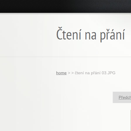
home
>
>
čtení na přání 03.JPG
Předc